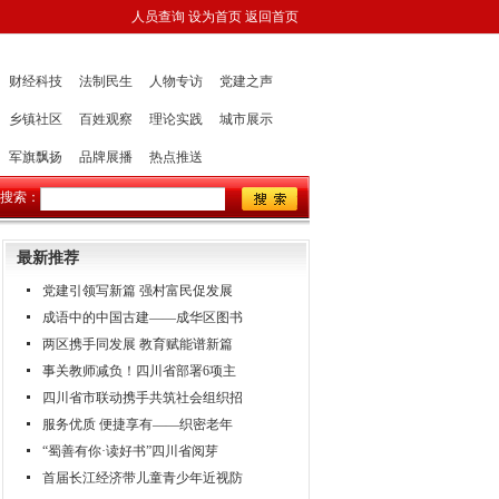
人员查询
设为首页
返回首页
财经科技
法制民生
人物专访
党建之声
乡镇社区
百姓观察
理论实践
城市展示
军旗飘扬
品牌展播
热点推送
搜索：
最新推荐
党建引领写新篇 强村富民促发展
成语中的中国古建——成华区图书
两区携手同发展 教育赋能谱新篇
事关教师减负！四川省部署6项主
四川省市联动携手共筑社会组织招
服务优质 便捷享有——织密老年
“蜀善有你·读好书”四川省阅芽
首届长江经济带儿童青少年近视防