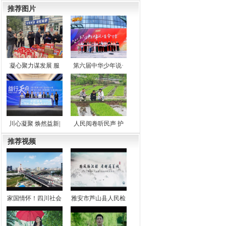
推荐图片
凝心聚力谋发展 服
第六届中华少年说·
川心凝聚 焕然益新|
人民阅卷听民声 护
推荐视频
家国情怀！四川社会
雅安市芦山县人民检